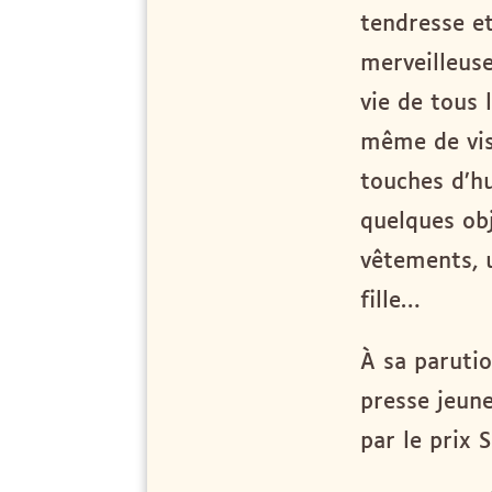
tendresse et
merveilleus
vie de tous l
même de visi
touches d’hu
quelques obj
vêtements, 
fille…
À sa parutio
presse jeune
par le prix 