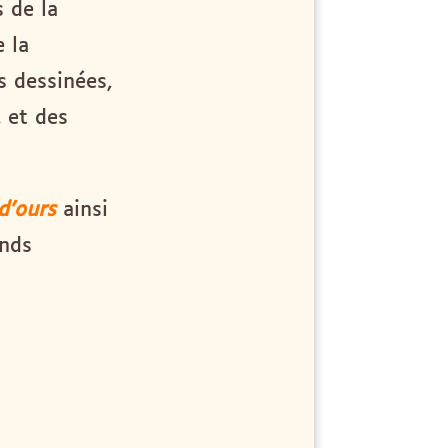
s de la
 la
s dessinées,
 et des
 d’ours
ainsi
ands