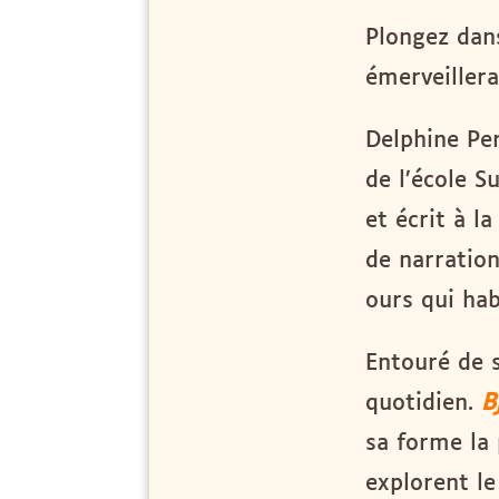
Plongez dans
émerveillera
Delphine Per
de l’école S
et écrit à l
de narratio
ours qui hab
Entouré de s
quotidien.
B
sa forme la 
explorent le