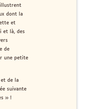
illustrent
ux dont la
ette et
 et là, des
vers
ue de
r une petite
et de la
née suivante
s » !