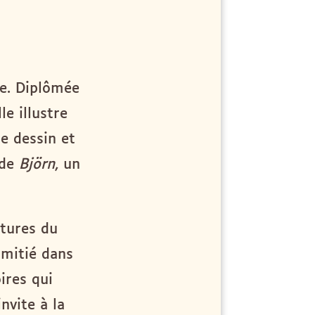
se. Diplômée
le illustre
de dessin et
 de
Björn
, un
ntures du
mitié dans
ires qui
nvite à la